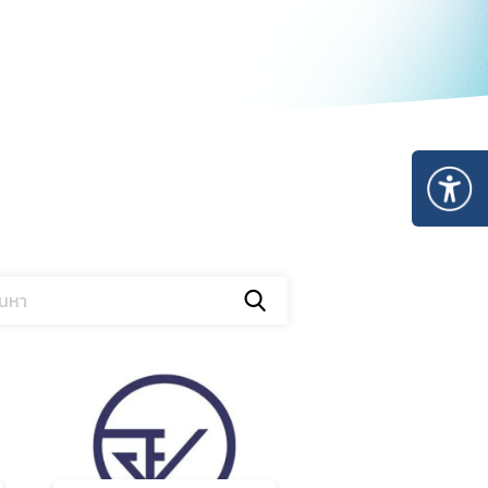
อัพเดท
ระบบสารสนเทศ
E-saraban
SKYNET
Work D
จองห้องประชุม
ดาวน์โหลด
แบบฟอร์ม
คลังความรู้
กฎหมาย ระเบียบ หนั
Infographic
คำสั่งอย.
รายงานผล