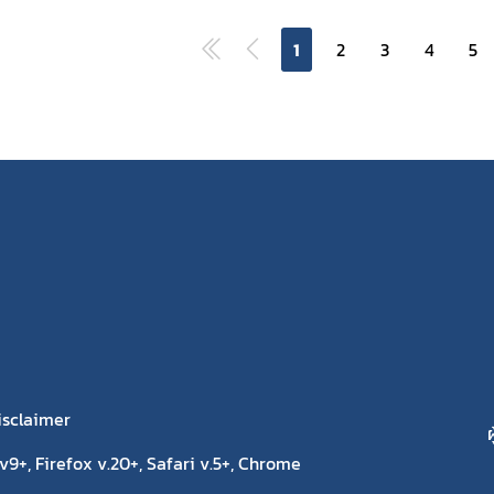
ระดับที่สูงขึ้น
กำหนดวัน เวลา และ
1
2
3
4
5
สถานที่ในการ
ประเมินความเหมาะ
สมกับตำแหน่ง
isclaimer
ผ
9+, Firefox v.20+, Safari v.5+, Chrome