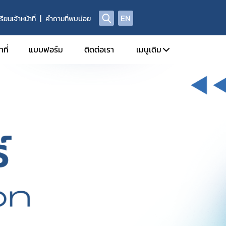
EN
รียนเจ้าหน้าที่
คำถามที่พบบ่อย
ที่
แบบฟอร์ม
ติดต่อเรา
เมนูเดิม
กลุ่มบริหารทรัพยากรบ
กลุ่มบริหารการคลัง
ข่าวสาร
ข่าวประชาสัมพันธ์
กิจกรรม
อบรม/สัมนา
ข่าวประกาศของหน่ว
สมัครงาน/สมัครค
จัดซื้อจัดจ้าง