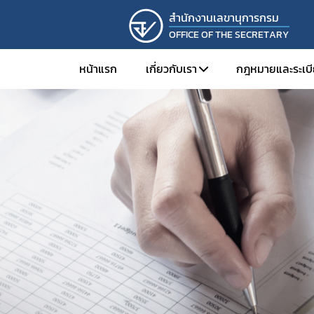
สํานักงานเลขานุการกรม
OFFICE OF THE SECRETARY
หน้าแรก
เกี่ยวกับเรา
กฎหมายและระเบ
โครงสร้างองค์กร
กฎหมายและร
วิสัยทัศน์และพันธกิจ
กฎกระทรวง
นโยบายคุณภาพ
หนังสือเวียน
การดำเนินงานองค์กรคุณธรรมต
ประกาศ/คำสั
แผนสร้างความผาสุกและความผูก
แนวทางการปฏ
เอกสารระบบ