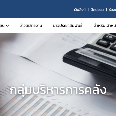
เว็บลิงก์
ติดต่อเรา
ร้องเ
ียบ
ข่าวสมัครงาน
ข่าวประชาสัมพันธ์
สำหรับเจ้าหน้า
ะเบียบ
ต่างๆ
้นแบบ
่ง สำนักงานฯ
พัน
ิบัติงาน
กลุ่มบริหารการคลัง
คุณภาพ S.O.P.