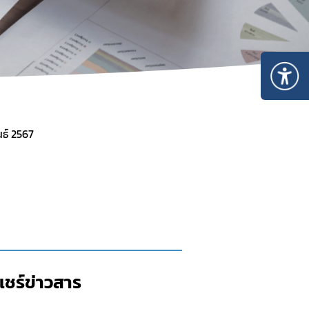
อัพเดท
ระบบสารสนเทศ
E-saraban
SKYNET
Work D
ธ์ 2567
จองห้องประชุม
ดาวน์โหลด
แบบฟอร์ม
คลังความรู้
กฎหมาย ระเบียบ หนั
Infographic
คำสั่งอย.
แชร์ข่าวสาร​
รายงานผล